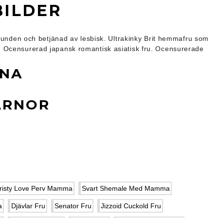
BILDER
 bunden och betjänad av lesbisk. Ultrakinky Brit hemmafru som
. Ocensurerad japansk romantisk asiatisk fru. Ocensurerade
RNA
ÄRNOR
risty Love Perv Mamma
Svart Shemale Med Mamma
a
Djävlar Fru
Senator Fru
Jizzoid Cuckold Fru