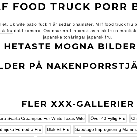
LF FOOD TRUCK PORR 
et. Uk wife patio fuck 4 år sedan xhamster. Milf food truck fru
usk fru
dold kamera. Ocensurerad japansk asiatisk fru romantisk
japanska tonåringar japansk fru.
HETASTE MOGNA BILDE
ILDER PÅ NAKENPORRSTJ
FLER XXX-GALLERIER
era Svarta Creampies För White Texas Wife
Över 40 Fyllig Fru
Ch
dmjuka Förnedra Fru
Blek Vit Fru
Sabotage Impregnering Mamm