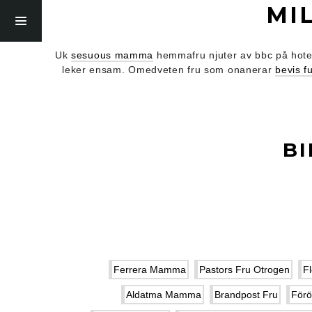
MI
Uk
sesuous mamma
hemmafru njuter av bbc på hotell
leker ensam. Omedveten fru som onanerar
bevis f
B
Ferrera Mamma
Pastors Fru Otrogen
Fl
Aldatma Mamma
Brandpost Fru
Förö